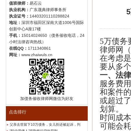
值班律师：
易石云
执业机构：
广东晟典律师事务所
执业证号：
14403201110288824
地址：
深圳市福田区深南大道1006号国际
创新中心A座17楼
手机：
15014024650（债务催收电话，24
5万债务
小时法律咨询热线）
律师网（w
在线QQ：
1711340861
网址：
www.zhaiwuls.cn
在考虑是
要从多
一、法
服务费
和案件
加债务催收律师网微信为好友
或超过
划算。
点击排行
时间成
可能会
父亲去世留下10万债务，女儿拒还被起诉，判