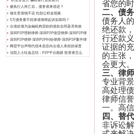
“职业背债人”骗取银行贷款获刑
省您的
被执行人死亡后，债务谁来偿还？
二、债
做生意借钱不还 扣划公积金抵账
债务人
5万债务要不回来请律师起诉划算吗？
出借款项为金融机构贷款的借款合同是否有效
绝还款
深圳P2P理财律师-深圳P2P借贷律师-深圳P2P律
行还款
深圳P2P律师-深圳P2P纠纷律师-深圳P2P案件律
证据的
网贷平台声明代偿本息应向出借人承担担保责
法院人士吐血总结：P2P平台跑路 投资者怎么
的主张
会更大
三、律
专业背
高处理
律师信
一。高
四、替
非诉讼
式来解